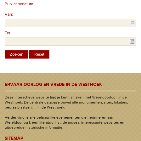
Publicatiedatum:
Van:
Tot:
ERVAAR OORLOG EN VREDE IN DE WESTHOEK
Deze interactieve website laat je kennismaken met Wereldoorlog I in de
Westhoek. De centrale database omvat alle monumenten, sites, lokaties,
begraafplaatsen, ... in de Westhoek.
Verder vind je alle belangrijke evenementen die herinneren aan
Wereldoorlog I, een literatuurlijst, de musea, interessante websites en
uitgebreide historische informatie.
SITEMAP