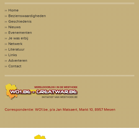
Home
Bezienswaardigheden
Geschiedenis
Nieuws
Evenementen
Je was erbij
Netwerk
Literatuur
Links
Adverteren
Contact
Correspondentie: WO1.be, p/a Jan Matsaert, Markt 10, 8957 Mesen