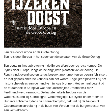
Een reis door Europa en de Grote Oorlog
Een reis door Europa in het spoor van de soldaten van de Grote Oorlog
Een eeuw na het uitbreken van de Eerste Wereldoorlog reist Korneel De
Rynck door Europa, langs de belangrijkste plaatsen van de oorlog. De
Rynck vindt overal sporen terug, bezoekt monumenten en begraafplaatsen,
en laat gepassioneerde kenners aan het woord. Tegelijkertijd vertelt hij het
historische relaas aan de hand van talloze bronnen. Het verhaal begint bij
de straathoek in Sarajevo waar de Oostenrijkse kroonprins Franz
Ferdinand werd vermoord. De laatste halte is het bos van de
wapenstilstand, bij Compiègne. Onderweg rijdt De Rynck onder meer de
Duitsers achterna tijdens de Tannenbergslag, beklimt hij de bergen bij
Caporetto en spreekt hij in de buurt van Verdun met de burgemeester van
een vernield dorp.