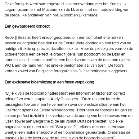
Deze fotogids werd samengesteld in samenwerking met het Koninklijk
Legermuseum en het Museum aan de IJzer en met de medewerking van
de stedelijke archieven van Nieuwpoort en Diksmuide.
Een gewaardeerd concept
Rederij Seastar heeft ervoor geopteerd om een combinatie te maken
tussen de originele beelden uit de Eerste Wereldoorlog en een foto van de
huidige situatie op precies dezelfde locatie. Voor de passagiers vormen de
actuele foto’s een perfect leidraad tijdens hun boottocht op de IJzer en
kunnen ze zich meteen perfect een beeld vormen van de toestand tijdens
WO I, aan de hand van het unieke beeldmateriaal van toen. De foto’s
komen zowel van Belgische fotografen als Duitse oorlogsverslaggevers.
Een exclusieve bloemlezing in een frisse verpakking
“Bij elk van de fotocombinaties staat een informatief historisch correct
tekstje” zo vertelt kapitein Andy Olislagers. “Deze teksten laten de
passagiers toe om meer te vernemen over de precieze situatie aan het
IJzerfront tijdens de Eerste Wereldoorlog. Doorheen de fotogids krijgen ze
zo een perfect inzicht in het verloop van de oorlog aan beide oevers van de
IJzer, zowel aan Belgische zijde als vanuit Duits perspectief. Op elke
pagina staat ook een rubriek ‘Wist je dat?’, telkens met een interessant
weetje, een leuke anekdote of een opvallende gebeurtenis. Onderaan de
pagina’s kan de lezer ook de trajectlijn van de boottocht volgen”.