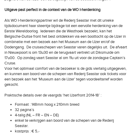
Uitgave past perfect in de context van de WO I-herdenking
Als WO I-herdenkingspartner wil de Rederij Seastar met dit unieke
tijdsdocument haar steentje bijdrage tot een eervolle herdenking van de
Eerste Wereldoorlog. Iedereen die de Westhoek bezoekt, kan het
Belgische-Duitse front het best ontdekken via een boottocht op de IJzer in
combinatie met een bezoek aan het Museum aan de IJzer en/of de
Dodengang. De cruiseschepen van Seastar varen dagelijks uit. De afvaart
in Nieuwpoort is om 13u30 en de terugvaart vertrekt uit Diksmuide om
17u00. Op zondag vaart Seastar al om 11u uit voor de zondagse Captain’s
Cruise.
Voor het optimaal comfort van de bezoeker is de gids viertalig uitgegeven,
en kunnen aan boord van de schepen van Rederij Seastar ook tickets voor
een bezoek aan het ‘Museum aan de IJzer’ tegen voordeeltarief worden
gekocht.
Praktische details over de vaargids ‘het IJzerfront 2014-18’ :
Formaat : 148mm hoog x 210mm breed
32 pagina’s
4-talig (NL – FR – EN – DE)
enkel te verkrijgen aan boord van de schepen van de Rederij
Seastar.
kostprijs : € 5,-