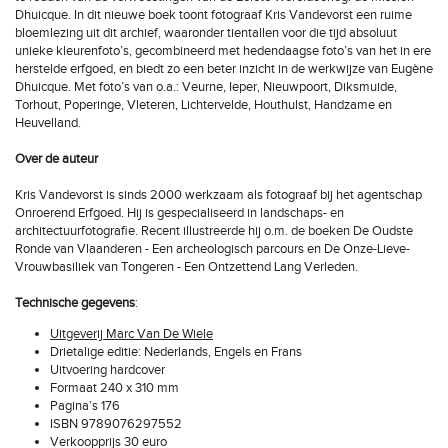
Dhuicque. In dit nieuwe boek toont fotograaf Kris Vandevorst een ruime
bloemlezing uit dit archief, waaronder tientallen voor die tijd absoluut
unieke kleurenfoto’s, gecombineerd met hedendaagse foto’s van het in ere
herstelde erfgoed, en biedt zo een beter inzicht in de werkwijze van Eugène
Dhuicque. Met foto’s van o.a.: Veurne, Ieper, Nieuwpoort, Diksmuide,
Torhout, Poperinge, Vleteren, Lichtervelde, Houthulst, Handzame en
Heuvelland.
Over de auteur
Kris Vandevorst is sinds 2000 werkzaam als fotograaf bij het agentschap
Onroerend Erfgoed. Hij is gespecialiseerd in landschaps- en
architectuurfotografie. Recent illustreerde hij o.m. de boeken De Oudste
Ronde van Vlaanderen - Een archeologisch parcours en De Onze-Lieve-
Vrouwbasiliek van Tongeren - Een Ontzettend Lang Verleden.
Technische gegevens
:
Uitgeverij Marc Van De Wiele
Drietalige editie: Nederlands, Engels en Frans
Uitvoering hardcover
Formaat 240 x 310 mm
Pagina’s 176
ISBN 9789076297552
Verkoopprijs 30 euro