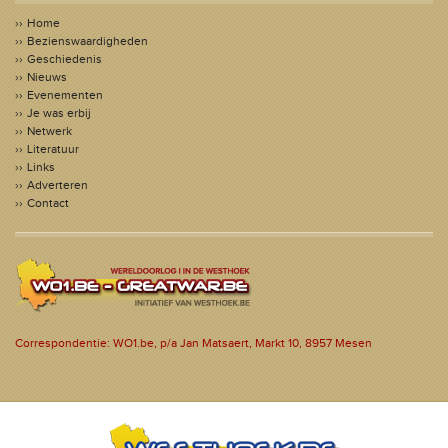
Home
Bezienswaardigheden
Geschiedenis
Nieuws
Evenementen
Je was erbij
Netwerk
Literatuur
Links
Adverteren
Contact
Correspondentie: WO1.be, p/a Jan Matsaert, Markt 10, 8957 Mesen