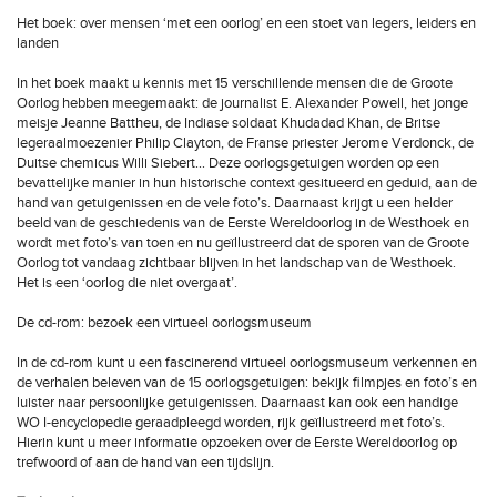
Het boek: over mensen ‘met een oorlog’ en een stoet van legers, leiders en
landen
In het boek maakt u kennis met 15 verschillende mensen die de Groote
Oorlog hebben meegemaakt: de journalist E. Alexander Powell, het jonge
meisje Jeanne Battheu, de Indiase soldaat Khudadad Khan, de Britse
legeraalmoezenier Philip Clayton, de Franse priester Jerome Verdonck, de
Duitse chemicus Willi Siebert... Deze oorlogsgetuigen worden op een
bevattelijke manier in hun historische context gesitueerd en geduid, aan de
hand van getuigenissen en de vele foto’s. Daarnaast krijgt u een helder
beeld van de geschiedenis van de Eerste Wereldoorlog in de Westhoek en
wordt met foto’s van toen en nu geïllustreerd dat de sporen van de Groote
Oorlog tot vandaag zichtbaar blijven in het landschap van de Westhoek.
Het is een ‘oorlog die niet overgaat’.
De cd-rom: bezoek een virtueel oorlogsmuseum
In de cd-rom kunt u een fascinerend virtueel oorlogsmuseum verkennen en
de verhalen beleven van de 15 oorlogsgetuigen: bekijk filmpjes en foto’s en
luister naar persoonlijke getuigenissen. Daarnaast kan ook een handige
WO I-encyclopedie geraadpleegd worden, rijk geïllustreerd met foto’s.
Hierin kunt u meer informatie opzoeken over de Eerste Wereldoorlog op
trefwoord of aan de hand van een tijdslijn.