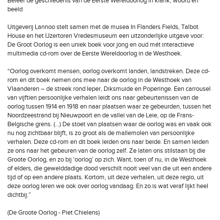
Beleef de geschiedenis van de Eerste Wereldoorlog in klank, woord en
beeld
Uitgeverij Lannoo stelt samen met de musea In Flanders Fields, Talbot
House en het IJzertoren Vredesmuseum een uitzonderlijke uitgave voor:
De Groot Oorlog is een uniek boek voor jong en oud mét interactieve
multimedia cd-rom over de Eerste Wereldoorlog in de Westhoek.
“Oorlog overkomt mensen, oorlog overkomt landen, landstreken. Deze cd-
rom en dit boek nemen ons mee naar de oorlog in de Westhoek van
Vlaanderen – de streek rond Ieper, Diksmuide en Poperinge. Een carrousel
van vijftien persoonlijke verhalen leidt ons naar gebeurtenissen van de
oorlog tussen 1914 en 1918 en naar plaatsen waar ze gebeurden, tussen het
Noordzeestrand bij Nieuwpoort en de vallei van de Leie, op de Frans-
Belgische grens. (...) De stoet van plaatsen waar de oorlog was en vaak ook
nu nog zichtbaar blijft, is zo groot als de mallemolen van persoonlijke
verhalen. Deze cd-rom en dit boek leiden ons naar beide. En samen leiden
ze ons naar het gebeuren van de oorlog zelf. Ze laten ons stilstaan bij die
Groote Oorlog, en zo bij ‘oorlog’ op zich. Want, toen of nu, in de Westhoek
of elders, die gewelddadige dood verschilt nooit veel van die uit een andere
tijd of op een andere plaats. Kortom, uit deze verhalen, uit deze regio, uit
deze oorlog leren we ook over oorlog vandaag. En zo is wat veraf lijkt heel
dichtbij.”
(De Groote Oorlog - Piet Chielens)