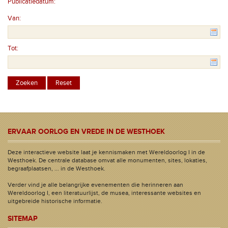
Publicatiedatum:
Van:
Tot:
ERVAAR OORLOG EN VREDE IN DE WESTHOEK
Deze interactieve website laat je kennismaken met Wereldoorlog I in de
Westhoek. De centrale database omvat alle monumenten, sites, lokaties,
begraafplaatsen, ... in de Westhoek.
Verder vind je alle belangrijke evenementen die herinneren aan
Wereldoorlog I, een literatuurlijst, de musea, interessante websites en
uitgebreide historische informatie.
SITEMAP