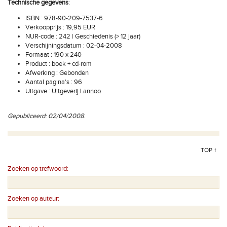
Technische gegevens
:
ISBN : 978-90-209-7537-6
Verkoopprijs : 19,95 EUR
NUR-code : 242 | Geschiedenis (> 12 jaar)
Verschijningsdatum : 02-04-2008
Formaat : 190 x 240
Product : boek + cd-rom
Afwerking : Gebonden
Aantal pagina's : 96
Uitgave :
Uitgeverij Lannoo
Gepubliceerd: 02/04/2008
.
TOP ↑
Zoeken op trefwoord:
Zoeken op auteur: