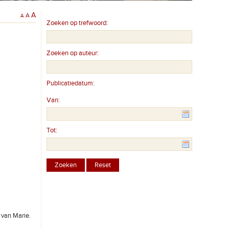
A
A
A
Zoeken op trefwoord:
Zoeken op auteur:
Publicatiedatum:
Van:
Tot:
 van Marie.