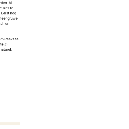
rden. Al
keuzes te
 Eerst nog
 meer gruwel
sch en
 tv-reeks te
hte
In
naturel.