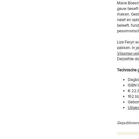
Marie Boesma
gauw beseft 
maken. Gesti
naïef en opt
beleeft, fun
pessimistisc
Lize Feryn w
pakken. In j
Vlaamse vel
Datzelfde do
Technische 
Dagboe
ISBN 
€ 22,
162 bl
Gebond
Uitgev
Gepubliceerd