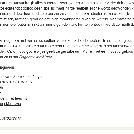
n ziet aanvankelijk alles puberaal zwart-wit en wil net als haar vader dokter wo
ze echter dat oorlog geen spel is, maar harde realiteit. Marie wordt gedwongen 
muleerd door haar oudste broer zet ze zich in om haar idealen te verwezenlijken.
imistisch, met een groot geloof in de maakbaarheid van de wereld. Naarmate ze
damentele fouten maakt en haar eigen donkere kanten ontdekt, wordt ze fatalisti
h.
as nog maar net van de schoolbanken of ze had al de hoofdrol in een prestigieuze
anuari 2014 maakte ze haar grote debuut op het kleine scherm in het langverwac
den
. Op onnavolgbare wijze geeft ze gestalte aan Marie, met een haast argeloos 
et ze in het
Dagboek van Marie
.
gegevens
:
k van Marie / Lize Feryn
978 90 223 2937 5
95
z.
en met leeslint
erij Manteau
 14/02/2014.