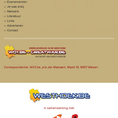
Evenementen
Je was erbij
Netwerk
Literatuur
Links
Adverteren
Contact
Correspondentie: WO1.be, p/a Jan Matsaert, Markt 10, 8957 Mesen
in samenwerking met