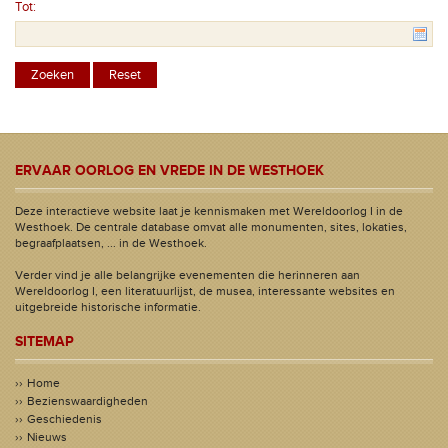
Tot:
ERVAAR OORLOG EN VREDE IN DE WESTHOEK
Deze interactieve website laat je kennismaken met Wereldoorlog I in de
Westhoek. De centrale database omvat alle monumenten, sites, lokaties,
begraafplaatsen, ... in de Westhoek.
Verder vind je alle belangrijke evenementen die herinneren aan
Wereldoorlog I, een literatuurlijst, de musea, interessante websites en
uitgebreide historische informatie.
SITEMAP
Home
Bezienswaardigheden
Geschiedenis
Nieuws