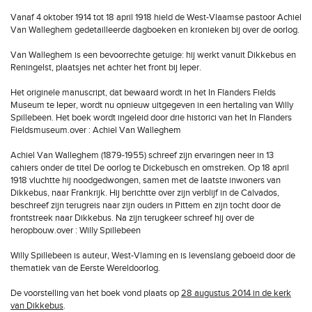
Vanaf 4 oktober 1914 tot 18 april 1918 hield de West-Vlaamse pastoor Achiel
Van Walleghem gedetailleerde dagboeken en kronieken bij over de oorlog.
Van Walleghem is een bevoorrechte getuige: hij werkt vanuit Dikkebus en
Reningelst, plaatsjes net achter het front bij Ieper.
Het originele manuscript, dat bewaard wordt in het In Flanders Fields
Museum te Ieper, wordt nu opnieuw uitgegeven in een hertaling van Willy
Spillebeen. Het boek wordt ingeleid door drie historici van het In Flanders
Fieldsmuseum.over : Achiel Van Walleghem
Achiel Van Walleghem (1879-1955) schreef zijn ervaringen neer in 13
cahiers onder de titel De oorlog te Dickebusch en omstreken. Op 18 april
1918 vluchtte hij noodgedwongen, samen met de laatste inwoners van
Dikkebus, naar Frankrijk. Hij berichtte over zijn verblijf in de Calvados,
beschreef zijn terugreis naar zijn ouders in Pittem en zijn tocht door de
frontstreek naar Dikkebus. Na zijn terugkeer schreef hij over de
heropbouw.over : Willy Spillebeen
Willy Spillebeen is auteur, West-Vlaming en is levenslang geboeid door de
thematiek van de Eerste Wereldoorlog.
De voorstelling van het boek vond plaats op
28 augustus 2014 in de kerk
van Dikkebus
.