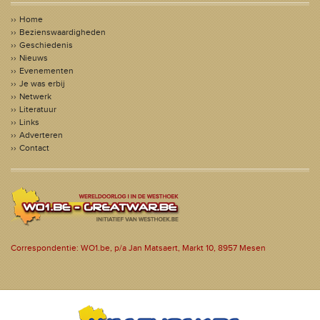
Home
Bezienswaardigheden
Geschiedenis
Nieuws
Evenementen
Je was erbij
Netwerk
Literatuur
Links
Adverteren
Contact
Correspondentie: WO1.be, p/a Jan Matsaert, Markt 10, 8957 Mesen