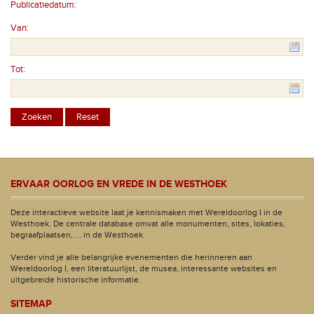
Publicatiedatum:
Van:
Tot:
ERVAAR OORLOG EN VREDE IN DE WESTHOEK
Deze interactieve website laat je kennismaken met Wereldoorlog I in de
Westhoek. De centrale database omvat alle monumenten, sites, lokaties,
begraafplaatsen, ... in de Westhoek.
Verder vind je alle belangrijke evenementen die herinneren aan
Wereldoorlog I, een literatuurlijst, de musea, interessante websites en
uitgebreide historische informatie.
SITEMAP