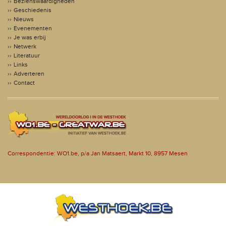
Bezienswaardigheden
Geschiedenis
Nieuws
Evenementen
Je was erbij
Netwerk
Literatuur
Links
Adverteren
Contact
Correspondentie: WO1.be, p/a Jan Matsaert, Markt 10, 8957 Mesen