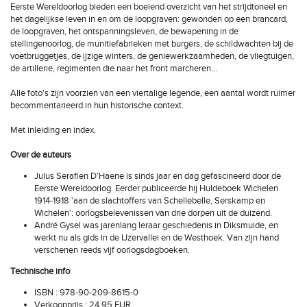
Eerste Wereldoorlog bieden een boeiend overzicht van het strijdtoneel en
het dagelijkse leven in en om de loopgraven: gewonden op een brancard,
de loopgraven, het ontspanningsleven, de bewapening in de
stellingenoorlog, de munitiefabrieken met burgers, de schildwachten bij de
voetbruggetjes, de ijzige winters, de geniewerkzaamheden, de vliegtuigen,
de artillerie, regimenten die naar het front marcheren...
Alle foto's zijn voorzien van een viertalige legende, een aantal wordt ruimer
becommentarieerd in hun historische context.
Met inleiding en index.
Over de auteurs
Julus Serafien D'Haene is sinds jaar en dag gefascineerd door de
Eerste Wereldoorlog. Eerder publiceerde hij Huldeboek Wichelen
1914-1918 'aan de slachtoffers van Schellebelle, Serskamp en
Wichelen': oorlogsbelevenissen van drie dorpen uit de duizend.
André Gysel was jarenlang leraar geschiedenis in Diksmuide, en
werkt nu als gids in de IJzervallei en de Westhoek. Van zijn hand
verschenen reeds vijf oorlogsdagboeken.
Technische info
:
ISBN : 978-90-209-8615-0
Verkoopprijs : 24,95 EUR