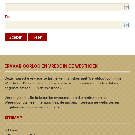
Tot:
ERVAAR OORLOG EN VREDE IN DE WESTHOEK
Deze interactieve website laat je kennismaken met Wereldoorlog I in de
Westhoek. De centrale database omvat alle monumenten, sites, lokaties,
begraafplaatsen, ... in de Westhoek.
Verder vind je alle belangrijke evenementen die herinneren aan
Wereldoorlog I, een literatuurlijst, de musea, interessante websites en
uitgebreide historische informatie.
SITEMAP
Home