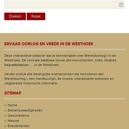
ERVAAR OORLOG EN VREDE IN DE WESTHOEK
Deze interactieve website laat je kennismaken met Wereldoorlog I in de
Westhoek. De centrale database omvat alle monumenten, sites, lokaties,
begraafplaatsen, ... in de Westhoek.
Verder vind je alle belangrijke evenementen die herinneren aan
Wereldoorlog I, een literatuurlijst, de musea, interessante websites en
uitgebreide historische informatie.
SITEMAP
Home
Bezienswaardigheden
Geschiedenis
Nieuws
Evenementen