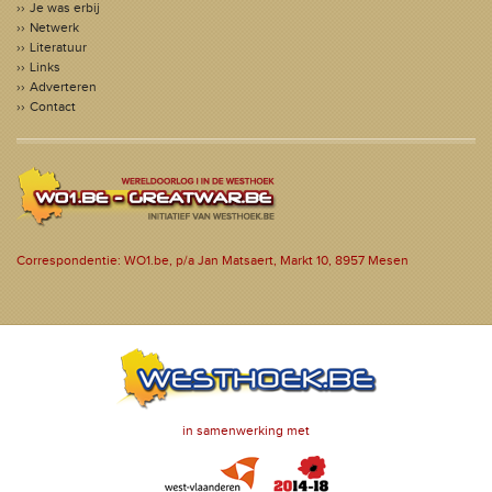
Je was erbij
Netwerk
Literatuur
Links
Adverteren
Contact
Correspondentie: WO1.be, p/a Jan Matsaert, Markt 10, 8957 Mesen
in samenwerking met