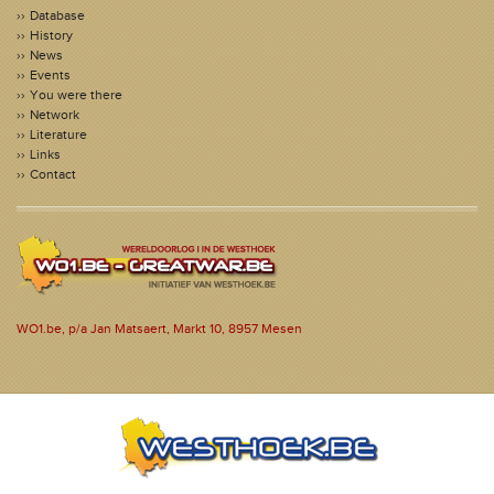
Database
History
News
Events
You were there
Network
Literature
Links
Contact
WO1.be, p/a Jan Matsaert, Markt 10, 8957 Mesen