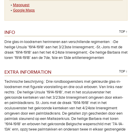
•
Mapquest
•
Google Maps
INFO
TOP ↑
Drie glas-in-loodramen herinneren aan verschillende regimenten : -De
heilige Ursula '1914-1918' aan het 3/23ste linieregiment; -St.-Joris met de
draak '1914-1918' aan het het 4/24ste linieregiment; -De heilige Barbara met
toren '1914-1918' aan de 7de, 1ste en 13de artillerieregimenten
EXTRA INFORMATION
TOP ↑
Technische beschrijving : Drie rondboogvensters met gekleurde glas-in-
loodramen met figurale voorstelling en drie oculi erboven. Van links naar
rechts : De heilige Ursula '1914-1918', met in het oculusvenster het
gekroonde kenteken van het 3/23ste linieregiment omgeven door eiken-
en palmbladkrans. St.-Joris met de draak '1914-1918' met in het
oculusvenster het gekroonde kenteken van het 4/24ste linieregiment
omgeven door een palmbladkrans. De getallen zijn gescheiden door een
palmtak steunend op een Maltezerkruis. De heilige Barbara met toren
'1914-1918' en erboven het gekroonde Belgische wapenschild met '7A-1A-
13A' erin, opzij twee palmtakken en onderaan twee in elkaar gestrengelde