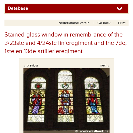
Database
Nederlandse versie
Go back
Print
Stained-glass window in remembrance of the
3/23ste and 4/24ste linieregiment and the 7de,
1ste en 13de artillerieregiment
←previous
next→