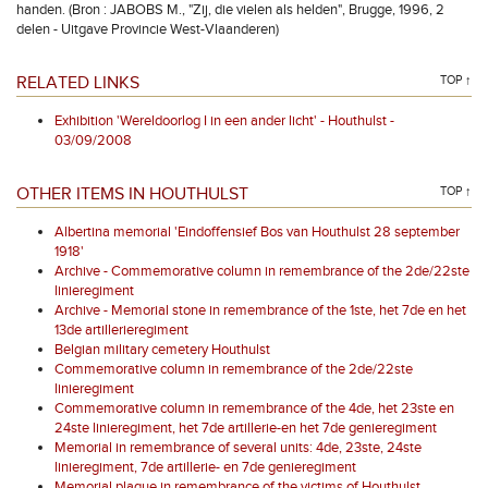
handen. (Bron : JABOBS M., "Zij, die vielen als helden", Brugge, 1996, 2
delen - Uitgave Provincie West-Vlaanderen)
RELATED LINKS
TOP ↑
Exhibition 'Wereldoorlog I in een ander licht' - Houthulst -
03/09/2008
OTHER ITEMS IN HOUTHULST
TOP ↑
Albertina memorial 'Eindoffensief Bos van Houthulst 28 september
1918'
Archive - Commemorative column in remembrance of the 2de/22ste
linieregiment
Archive - Memorial stone in remembrance of the 1ste, het 7de en het
13de artillerieregiment
Belgian military cemetery Houthulst
Commemorative column in remembrance of the 2de/22ste
linieregiment
Commemorative column in remembrance of the 4de, het 23ste en
24ste linieregiment, het 7de artillerie-en het 7de genieregiment
Memorial in remembrance of several units: 4de, 23ste, 24ste
linieregiment, 7de artillerie- en 7de genieregiment
Memorial plaque in remembrance of the victims of Houthulst