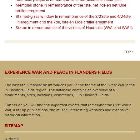
Memorial stone in remembrance of the 1ste, het 7de en het 13de
artillerieregiment
Stained-glass window in remembrance of the 3/23ste and 4/24ste
linieregiment and the 7de, 1ste en 13de artillerieregiment
Statue in remembrance of the victims of Houthulst (WW I and WW II)
TOP ↑
EXPERIENCE WAR AND PEACE IN FLANDERS FIELDS
The website Greatwar.be introduces you in the theme of the Great War in the
In Flanders Fields region. The database contains an overview of all
monuments, sites, locations, cemeteries, ... in Flanders Fields.
Further on you will find the important events that remember the First World
War, a list op publications, the musea, interesting websites and extensive
historical information.
SITEMAP
Home