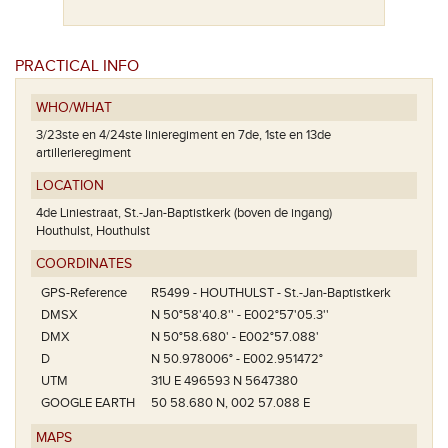
PRACTICAL INFO
WHO/WHAT
3/23ste en 4/24ste linieregiment en 7de, 1ste en 13de
artillerieregiment
LOCATION
4de Liniestraat, St.-Jan-Baptistkerk (boven de ingang)
Houthulst, Houthulst
COORDINATES
GPS-Reference
R5499 - HOUTHULST - St.-Jan-Baptistkerk
Het linkerdee
t toren '1914-
DMSX
N 50°58'40.8'' - E002°57'05.3''
het oculusve
Belgische
3/23ste li
DMX
N 50°58.680' - E002°57.088'
opzij twee
r gestrengelde
D
N 50.978006° - E002.951472°
UTM
31U E 496593 N 5647380
GOOGLE EARTH
50 58.680 N, 002 57.088 E
MAPS