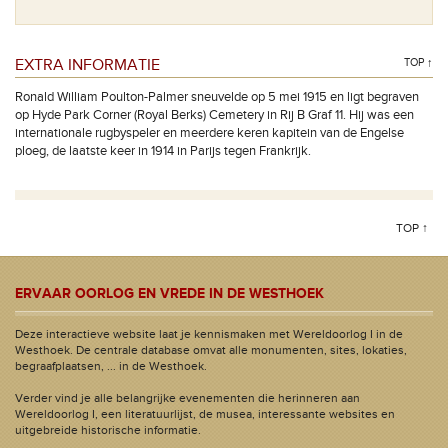
EXTRA INFORMATIE
TOP ↑
Ronald William Poulton-Palmer sneuvelde op 5 mei 1915 en ligt begraven
op Hyde Park Corner (Royal Berks) Cemetery in Rij B Graf 11. Hij was een
internationale rugbyspeler en meerdere keren kapitein van de Engelse
ploeg, de laatste keer in 1914 in Parijs tegen Frankrijk.
TOP ↑
ERVAAR OORLOG EN VREDE IN DE WESTHOEK
Deze interactieve website laat je kennismaken met Wereldoorlog I in de
Westhoek. De centrale database omvat alle monumenten, sites, lokaties,
begraafplaatsen, ... in de Westhoek.
Verder vind je alle belangrijke evenementen die herinneren aan
Wereldoorlog I, een literatuurlijst, de musea, interessante websites en
uitgebreide historische informatie.