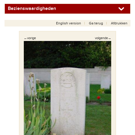
Bezienswaardigheden
English version
Ga terug
Afdrukken
←vorige
volgende→