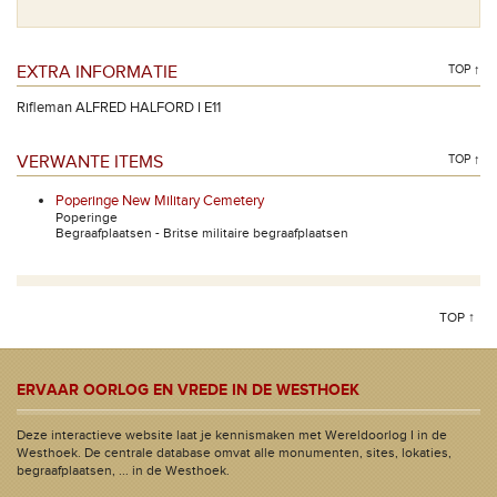
EXTRA INFORMATIE
TOP ↑
Rifleman ALFRED HALFORD I E11
VERWANTE ITEMS
TOP ↑
Poperinge New Military Cemetery
Poperinge
Begraafplaatsen - Britse militaire begraafplaatsen
TOP ↑
ERVAAR OORLOG EN VREDE IN DE WESTHOEK
Deze interactieve website laat je kennismaken met Wereldoorlog I in de
Westhoek. De centrale database omvat alle monumenten, sites, lokaties,
begraafplaatsen, ... in de Westhoek.