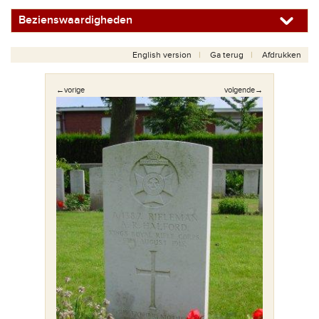
Bezienswaardigheden
English version
Ga terug
Afdrukken
←vorige
volgende→