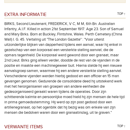
EXTRA INFORMATIE
TOP ↑
BIRKS, Second Lieutenant, FREDERICK, V C, M M, 6th Bn. Australian
Infantry, A.I.F. Killed in action 21st September 1917. Age 23. Son of Samuel
and Mary Birks. Born at Buckley, Flintshire, Wales. Perth Cemetery (China
Wall) I. G. 45. Vertaling uit "The London Gazette" : "Voor uiterst
uitzonderlijke blijken van dapperheid tijdens een aanval, waar hij enkel in
gezelschap van een korporaal een versterkte stelling aanviel, die de
opmars tegenhield. De korporaal werd gewond door een granaat, maar
2nd Lieut. Birks ging alleen verder, doodde de rest van de vijanden in de
positie en maakte een machinegeweer buit. Hierna stelde hij een nieuwe
aanvalsgroep samen, waarmee hij een andere versterkte stelling aanviel.
Verscheidene vijanden werden hierbij gedood en een officier en 15 man
gevangen genomen. Gedurende de consolidatie deed hij uitstekend werk
met het herorganiseren van groepen van andere eenheden die
gedesorganiseerd geraakt waren tijdens de operaties. Door zijn
schitterende kalmte en persoonlijke moed hield hij zijn mensen de hele tijd
in prima gemoedsstemming. Hij werd op zijn post gedood door een
artilleriegranaat, op het ogenblik dat hij bezig was om enkele van zijn
mensen die bedolven waren door een granaatinslag, uit te graven."
VERWANTE ITEMS
TOP ↑