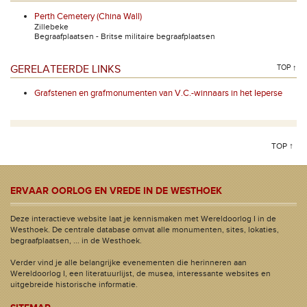
Perth Cemetery (China Wall)
Zillebeke
Begraafplaatsen - Britse militaire begraafplaatsen
GERELATEERDE LINKS
TOP ↑
Grafstenen en grafmonumenten van V.C.-winnaars in het Ieperse
TOP ↑
ERVAAR OORLOG EN VREDE IN DE WESTHOEK
Deze interactieve website laat je kennismaken met Wereldoorlog I in de
Westhoek. De centrale database omvat alle monumenten, sites, lokaties,
begraafplaatsen, ... in de Westhoek.
Verder vind je alle belangrijke evenementen die herinneren aan
Wereldoorlog I, een literatuurlijst, de musea, interessante websites en
uitgebreide historische informatie.