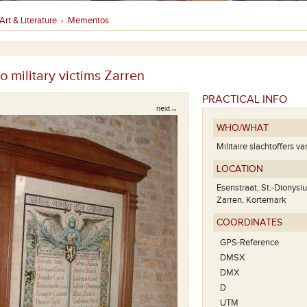
Art & Literature
Mementos
›
 military victims Zarren
PRACTICAL INFO
next→
WHO/WHAT
Militaire slachtoffers v
LOCATION
Esenstraat, St.-Dionysiu
Zarren, Kortemark
COORDINATES
GPS-Reference
DMSX
DMX
D
Fragment van het 
UTM