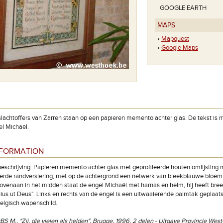
GOOGLE EARTH
MAPS
•
Mapquest
•
Google Maps
 slachtoffers van Zarren staan op een papieren memento achter glas. De tekst 
el Michaël.
NFORMATION
eschrijving: Papieren memento achter glas met geprofileerde houten omlijsting m
derde randversiering, met op de achtergrond een netwerk van bleekblauwe bloe
Bovenaan in het midden staat de engel Michaël met harnas en helm, hij heeft bre
uius ut Deus". Links en rechts van de engel is een uitwaaierende palmtak geplaa
elgisch wapenschild.
BS M., "Zij, die vielen als helden", Brugge, 1996, 2 delen - Uitgave Provincie Wes