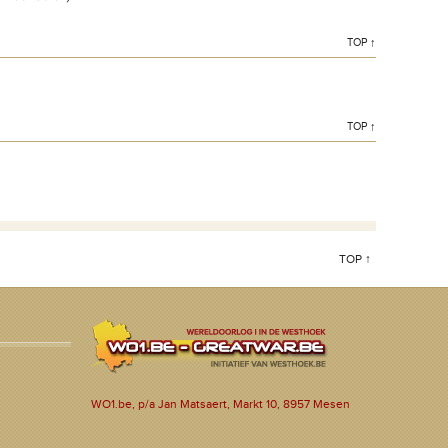
TOP ↑
TOP ↑
TOP ↑
WO1.be, p/a Jan Matsaert, Markt 10, 8957 Mesen