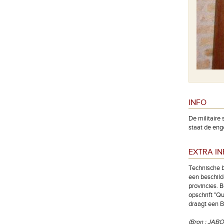
INFO
De lijst met gesneuvelde soldaten.
De militaire
staat de eng
EXTRA I
Technische b
een beschil
provincies. 
opschrift "Q
draagt een B
(Bron : JABO