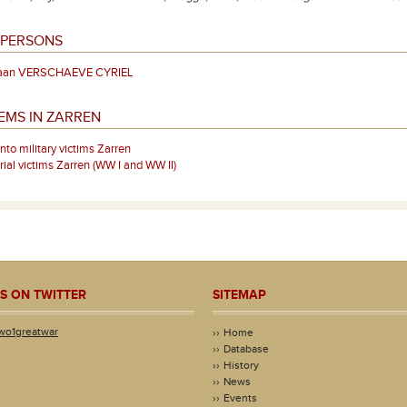
 PERSONS
aan VERSCHAEVE CYRIEL
EMS IN ZARREN
o military victims Zarren
al victims Zarren (WW I and WW II)
S ON TWITTER
SITEMAP
wo1greatwar
Home
Database
History
News
Events