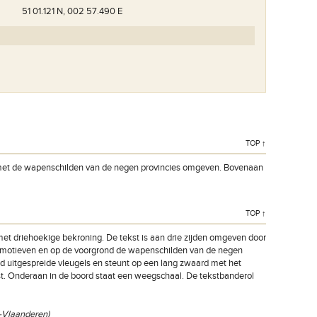
51 01.121 N, 002 57.490 E
TOP ↑
De lijst met gesneuvelde soldaten.
is met de wapenschilden van de negen provincies omgeven. Bovenaan
TOP ↑
et driehoekige bekroning. De tekst is aan drie zijden omgeven door
mmotieven en op de voorgrond de wapenschilden van de negen
ed uitgespreide vleugels en steunt op een lang zwaard met het
tst. Onderaan in de boord staat een weegschaal. De tekstbanderol
t-Vlaanderen)