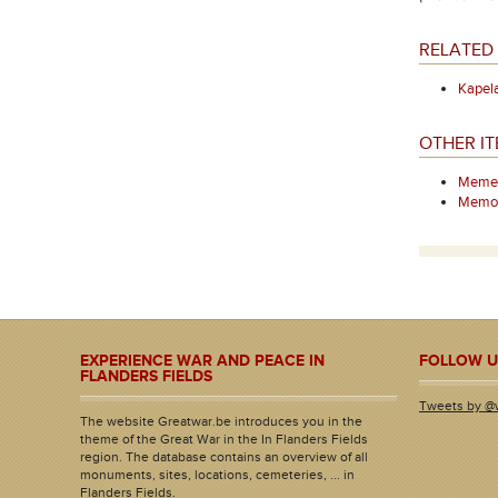
RELATED
Kapel
OTHER IT
Mement
Memori
EXPERIENCE WAR AND PEACE IN
FOLLOW U
FLANDERS FIELDS
Tweets by @
The website Greatwar.be introduces you in the
theme of the Great War in the In Flanders Fields
region. The database contains an overview of all
monuments, sites, locations, cemeteries, ... in
Flanders Fields.