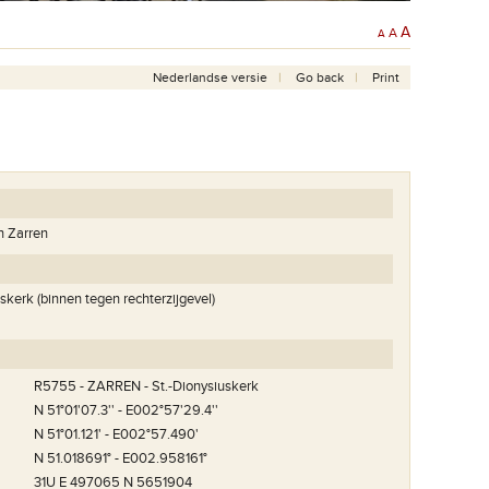
A
A
A
Nederlandse versie
Go back
Print
an Zarren
skerk (binnen tegen rechterzijgevel)
R5755 - ZARREN - St.-Dionysiuskerk
N 51°01'07.3'' - E002°57'29.4''
N 51°01.121' - E002°57.490'
N 51.018691° - E002.958161°
memento.
31U E 497065 N 5651904